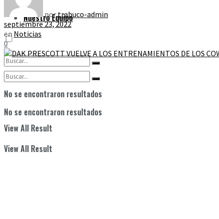
por
trabuco-admin
Nuestro Equipo
septiembre 23, 2022
en
Noticias
0
No se encontraron resultados
No se encontraron resultados
View All Result
View All Result