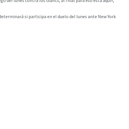
o del lunes contra los Giants; al final para eso está aquí»,
determinará si participa en el duelo del lunes ante New York