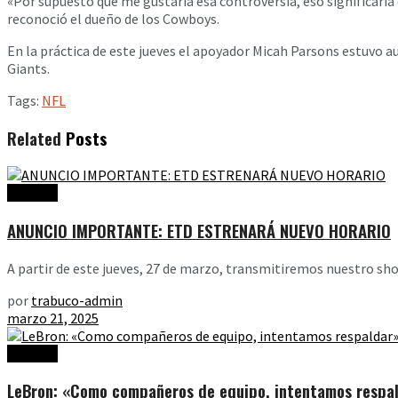
«Por supuesto que me gustaría esa controversia, eso significaría q
reconoció el dueño de los Cowboys.
En la práctica de este jueves el apoyador Micah Parsons estuvo au
Giants.
Tags:
NFL
Related
Posts
Noticias
ANUNCIO IMPORTANTE: ETD ESTRENARÁ NUEVO HORARIO
A partir de este jueves, 27 de marzo, transmitiremos nuestro show
por
trabuco-admin
marzo 21, 2025
Noticias
LeBron: «Como compañeros de equipo, intentamos respal