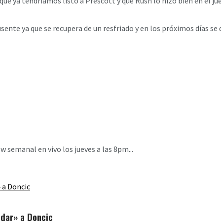
ue ya tendríamos listo a Prescott y que Rush lo hizo bien en el jueg
sente ya que se recupera de un resfriado y en los próximos días se 
 semanal en vivo los jueves a las 8pm...
dar» a Doncic