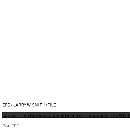
EFE / LARRY W. SMITH/FILE
Compartir en Facebook
Compartir en Twitter
Compartir en Wha
Por: EFE