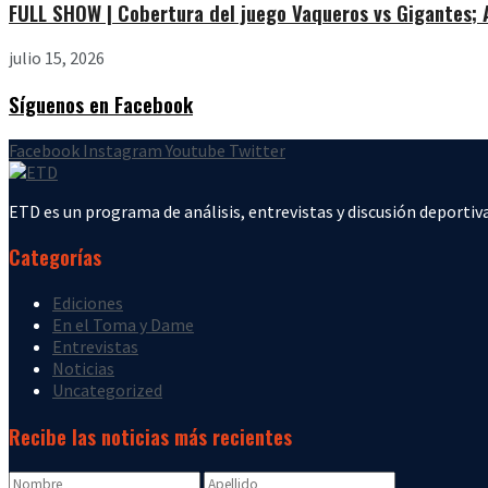
FULL SHOW | Cobertura del juego Vaqueros vs Gigantes; Ar
julio 15, 2026
Síguenos en Facebook
Facebook
Instagram
Youtube
Twitter
ETD es un programa de análisis, entrevistas y discusión deportiva
Categorías
Ediciones
En el Toma y Dame
Entrevistas
Noticias
Uncategorized
Recibe las noticias más recientes