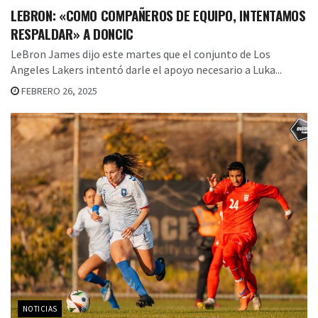
LEBRON: «COMO COMPAÑEROS DE EQUIPO, INTENTAMOS
RESPALDAR» A DONCIC
LeBron James dijo este martes que el conjunto de Los
Angeles Lakers intentó darle el apoyo necesario a Luka...
FEBRERO 26, 2025
NOTICIAS