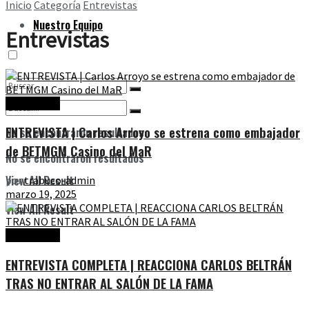
Inicio
Categoría
Entrevistas
Nuestro Equipo
Entrevistas
Entrevistas
ENTREVISTA | Carlos Arroyo se estrena como embajador
No se encontraron resultados
de BETMGM Casino del MaR
No se encontraron resultados
View All Result
por
trabuco-admin
marzo 19, 2025
View All Result
Entrevistas
ENTREVISTA COMPLETA | REACCIONA CARLOS BELTRÁN
TRAS NO ENTRAR AL SALÓN DE LA FAMA