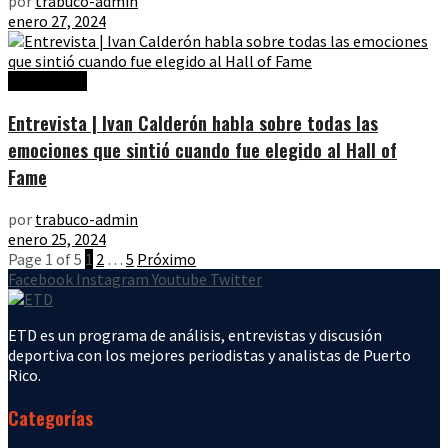
por
trabuco-admin
enero 27, 2024
Entrevistas
Entrevista | Ivan Calderón habla sobre todas las
emociones que sintió cuando fue elegido al Hall of
Fame
por
trabuco-admin
enero 25, 2024
Page 1 of 5
1
2
…
5
Próximo
Facebook
Instagram
Youtube
Twitter
ETD es un programa de análisis, entrevistas y discusión
deportiva con los mejores periodistas y analistas de Puerto
Rico.
Categorías