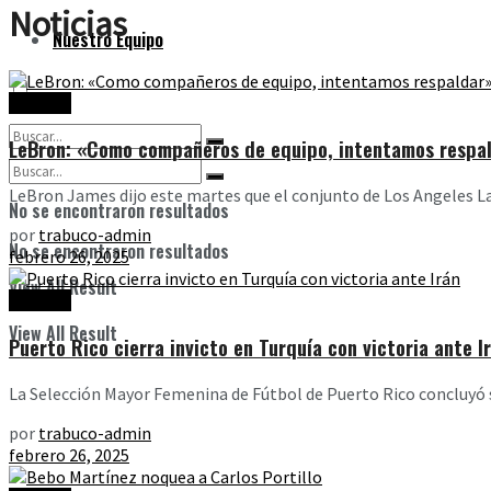
Noticias
Nuestro Equipo
Noticias
LeBron: «Como compañeros de equipo, intentamos respal
LeBron James dijo este martes que el conjunto de Los Angeles Lak
No se encontraron resultados
por
trabuco-admin
No se encontraron resultados
febrero 26, 2025
View All Result
Noticias
View All Result
Puerto Rico cierra invicto en Turquía con victoria ante I
La Selección Mayor Femenina de Fútbol de Puerto Rico concluyó su
por
trabuco-admin
febrero 26, 2025