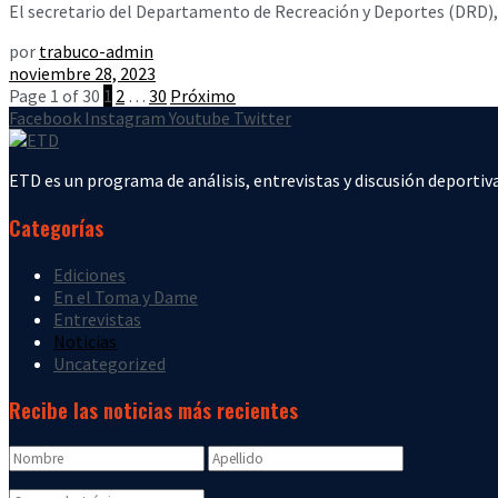
El secretario del Departamento de Recreación y Deportes (DRD), 
por
trabuco-admin
noviembre 28, 2023
Page 1 of 30
1
2
…
30
Próximo
Facebook
Instagram
Youtube
Twitter
ETD es un programa de análisis, entrevistas y discusión deportiva
Categorías
Ediciones
En el Toma y Dame
Entrevistas
Noticias
Uncategorized
Recibe las noticias más recientes