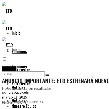
Inicio
Inicio
Ediciones
Ediciones
Noticias
Entrevistas
ANUNCIO IMPORTANTE: ETD ESTRENARÁ NUEV
Entrevistas
Noticias
No se encontraron resultados
por
trabuco-admin
marzo 21, 2025
Noticias
Inicio
Categoría
Noticias
View All Result
Nuestro Equipo