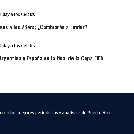
es a los 76ers; ¿Cambiarán a Lindor?
gentina y España en la final de la Copa FIFA
 con los mejores periodistas y analistas de Puerto Rico.