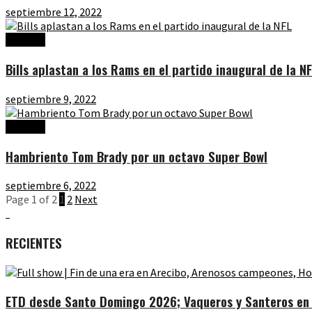
septiembre 12, 2022
Noticias
Bills aplastan a los Rams en el partido inaugural de la N
septiembre 9, 2022
Noticias
Hambriento Tom Brady por un octavo Super Bowl
septiembre 6, 2022
Page 1 of 2
1
2
Next
RECIENTES
ETD desde Santo Domingo 2026; Vaqueros y Santeros en l