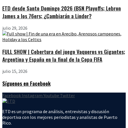
ETD desde Santo Domingo 2026 (BSN Playoffs; Lebron
James a los 76ers; ¿Cambiarán a Lindor?
julio 29, 2026
FULL SHOW | Cobertura del juego Vaqueros vs Gigantes;
Argentina y España en la final de la Copa FIFA
julio 15, 2026
Síguenos en Facebook
Facebook
Instagram
Youtube
Twitter
ETD es un programa de análisis, entrevistas y discusión
deportiva con los mejores periodistas y analistas de Puerto
Rico.