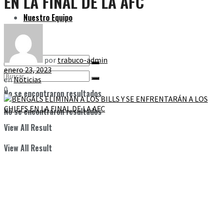
EN LA FINAL DE LA AFC
Nuestro Equipo
por
trabuco-admin
enero 23, 2023
en
Noticias
0
No se encontraron resultados
No se encontraron resultados
View All Result
View All Result