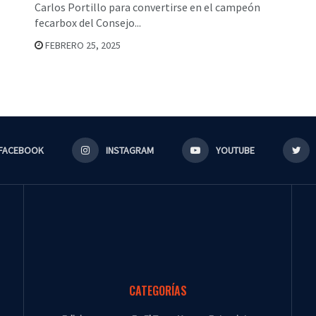
Carlos Portillo para convertirse en el campeón
fecarbox del Consejo...
FEBRERO 25, 2025
FACEBOOK
INSTAGRAM
YOUTUBE
CATEGORÍAS