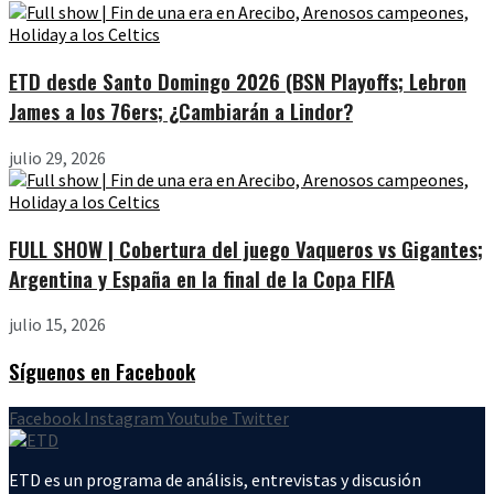
ETD desde Santo Domingo 2026 (BSN Playoffs; Lebron
James a los 76ers; ¿Cambiarán a Lindor?
julio 29, 2026
FULL SHOW | Cobertura del juego Vaqueros vs Gigantes;
Argentina y España en la final de la Copa FIFA
julio 15, 2026
Síguenos en Facebook
Facebook
Instagram
Youtube
Twitter
ETD es un programa de análisis, entrevistas y discusión