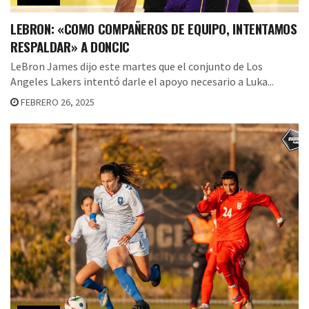
LEBRON: «COMO COMPAÑEROS DE EQUIPO, INTENTAMOS
RESPALDAR» A DONCIC
LeBron James dijo este martes que el conjunto de Los
Angeles Lakers intentó darle el apoyo necesario a Luka...
FEBRERO 26, 2025