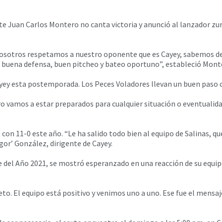
ente Juan Carlos Montero no canta victoria y anunció al lanzador zu
 Nosotros respetamos a nuestro oponente que es Cayey, sabemos de 
 buena defensa, buen pitcheo y bateo oportuno”, estableció Mont
ayey esta postemporada. Los Peces Voladores llevan un buen paso co
o vamos a estar preparados para cualquier situación o eventualidad
o con 11-0 este año. “Le ha salido todo bien al equipo de Salinas, q
gor’ González, dirigente de Cayey.
e del Año 2021, se mostró esperanzado en una reacción de su equip
. El equipo está positivo y venimos uno a uno. Ese fue el mensaje 