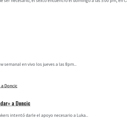
 de ser necesario, el sexto encuentro el domingo a las 5:00 pm, en C
 semanal en vivo los jueves a las 8pm...
dar» a Doncic
ers intentó darle el apoyo necesario a Luka...