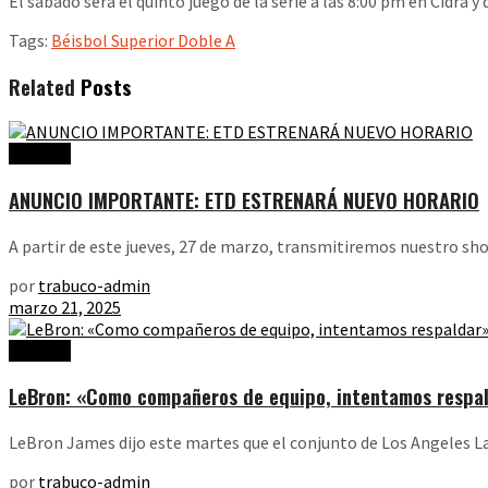
El sábado será el quinto juego de la serie a las 8:00 pm en Cidra y
Tags:
Béisbol Superior Doble A
Related
Posts
Noticias
ANUNCIO IMPORTANTE: ETD ESTRENARÁ NUEVO HORARIO
A partir de este jueves, 27 de marzo, transmitiremos nuestro show
por
trabuco-admin
marzo 21, 2025
Noticias
LeBron: «Como compañeros de equipo, intentamos respal
LeBron James dijo este martes que el conjunto de Los Angeles Lak
por
trabuco-admin