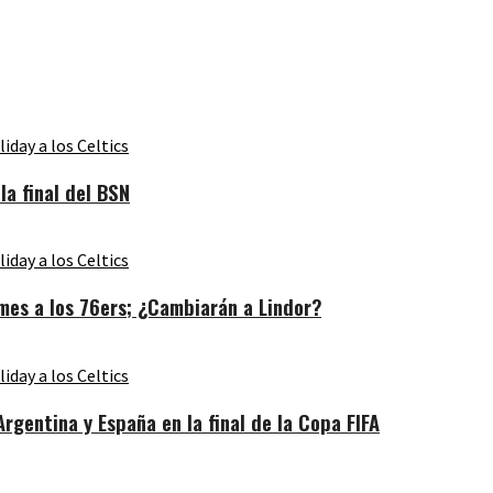
a final del BSN
es a los 76ers; ¿Cambiarán a Lindor?
gentina y España en la final de la Copa FIFA