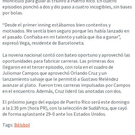
montículo para guiar al triunfo a Puerto Rico. En cuatro
episodios ponchó a dos y dio paso a cuatro incogibles, sin bases
por bolas.
“Desde el primer inning estábamos bien contentos y
motivados. Me sentía bien seguro porque les había lanzado en
el pasado. Confiaba en mi talento y sabía que iba a ganar”,
expresó Vega, residente de Barceloneta.
La novena nacional contó con bateo oportuno y aprovechó las
oportunidades para fabricar carreras. Las primeras dos
llegaron en el tercer episodio, con rola en el cuadro de
Juliomar Campos que aprovechó Orlando Cruz y un
lanzamiento salvaje que le permitió a Gustavo Meléndez
avanzar al plato. Fueron tres carreras impulsadas por Campos
en el encuentro. Además, Cruz lideró las anotadas con dos.
El próximo juego del equipo de Puerto Rico será este domingo
a la 1:30 pm (hora PR), con la selección de Sudáfrica, que cayó
de forma aplastante 29-0 ante los Estados Unidos.
Tags:
Béisbol