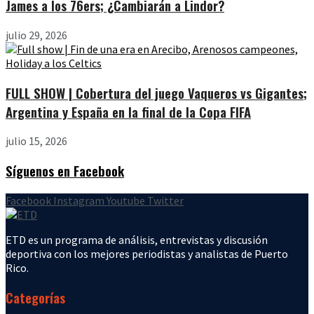
James a los 76ers; ¿Cambiarán a Lindor?
julio 29, 2026
FULL SHOW | Cobertura del juego Vaqueros vs Gigantes;
Argentina y España en la final de la Copa FIFA
julio 15, 2026
Síguenos en Facebook
Facebook
Instagram
Youtube
Twitter
ETD es un programa de análisis, entrevistas y discusión
deportiva con los mejores periodistas y analistas de Puerto
Rico.
Categorías