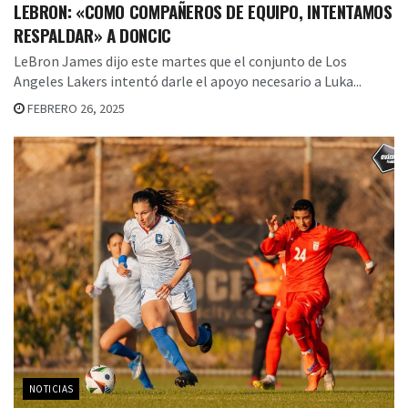
LEBRON: «COMO COMPAÑEROS DE EQUIPO, INTENTAMOS
RESPALDAR» A DONCIC
LeBron James dijo este martes que el conjunto de Los
Angeles Lakers intentó darle el apoyo necesario a Luka...
FEBRERO 26, 2025
NOTICIAS