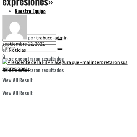
expresiones»
Nuestro Equipo
por
trabuco-admin
septiembre 12, 2022
en
Noticias
0
No se encontraron resultados
No se encontraron resultados
View All Result
View All Result