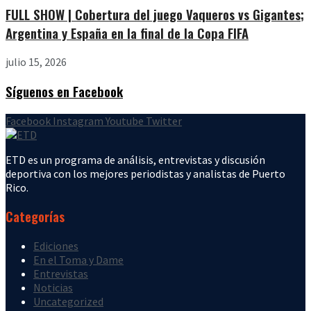
FULL SHOW | Cobertura del juego Vaqueros vs Gigantes;
Argentina y España en la final de la Copa FIFA
julio 15, 2026
Síguenos en Facebook
Facebook
Instagram
Youtube
Twitter
ETD es un programa de análisis, entrevistas y discusión
deportiva con los mejores periodistas y analistas de Puerto
Rico.
Categorías
Ediciones
En el Toma y Dame
Entrevistas
Noticias
Uncategorized