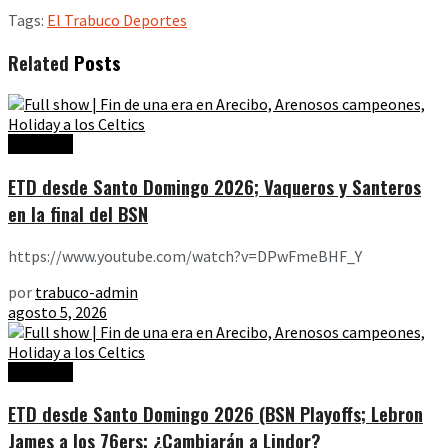
Tags:
El Trabuco Deportes
Related
Posts
Ediciones
ETD desde Santo Domingo 2026; Vaqueros y Santeros
en la final del BSN
https://www.youtube.com/watch?v=DPwFmeBHF_Y
por
trabuco-admin
agosto 5, 2026
Ediciones
ETD desde Santo Domingo 2026 (BSN Playoffs; Lebron
James a los 76ers; ¿Cambiarán a Lindor?