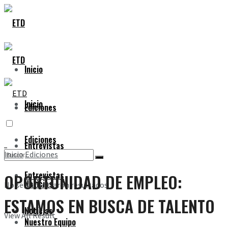
Inicio
Inicio
Ediciones
Ediciones
Entrevistas
Inicio
Ediciones
Entrevistas
OPORTUNIDAD DE EMPLEO:
Noticias
No se encontraron resultados
ESTAMOS EN BUSCA DE TALENTO
Noticias
View All Result
Nuestro Equipo