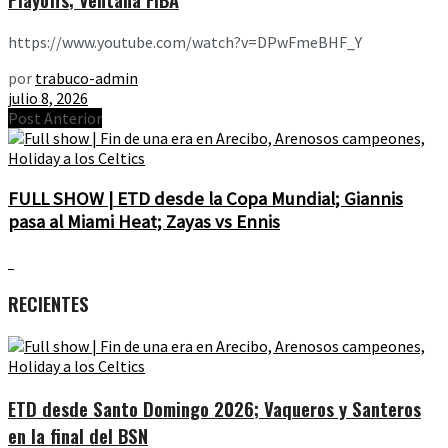
https://www.youtube.com/watch?v=DPwFmeBHF_Y
por
trabuco-admin
julio 8, 2026
Post Anterior
FULL SHOW | ETD desde la Copa Mundial; Giannis
pasa al Miami Heat; Zayas vs Ennis
RECIENTES
ETD desde Santo Domingo 2026; Vaqueros y Santeros
en la final del BSN