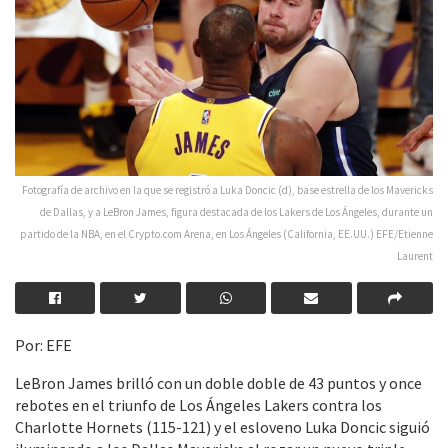
Fotografía de archivo en la que se registró a Luka Doncic (d), base estrella de los Mavericks
de Dallas, y a LeBron James, figura destacada de los Lakers de Los Ángeles, durante un
partido de la NBA, en el Crypto.com Arena, en Los Ángeles (California, EE.UU.) EFE/Etienne
Laurent
Por: EFE
LeBron James brilló con un doble doble de 43 puntos y once
rebotes en el triunfo de Los Ángeles Lakers contra los
Charlotte Hornets (115-121) y el esloveno Luka Doncic siguió