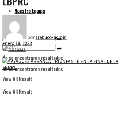
LBPRC
Nuestro Equipo
por
trabuco-admin
enero 18, 2023
en
Noticias
0
No se encontraron resultados
No se encontraron resultados
View All Result
View All Result