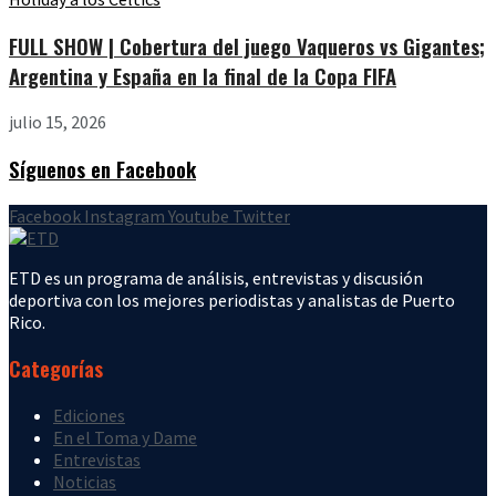
FULL SHOW | Cobertura del juego Vaqueros vs Gigantes;
Argentina y España en la final de la Copa FIFA
julio 15, 2026
Síguenos en Facebook
Facebook
Instagram
Youtube
Twitter
ETD es un programa de análisis, entrevistas y discusión
deportiva con los mejores periodistas y analistas de Puerto
Rico.
Categorías
Ediciones
En el Toma y Dame
Entrevistas
Noticias