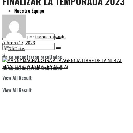
FINALIZAR LA TEMPORADA 2023
Nuestro Equipo
por
trabuco-admin
febrero 17, 2023
en
Noticias
0
No se encontraron resultados
No se encontraron resultados
View All Result
View All Result