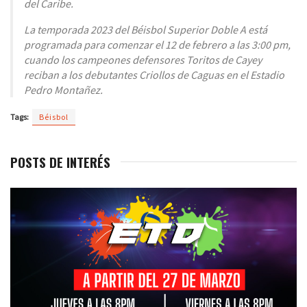
del Caribe.
La temporada 2023 del Béisbol Superior Doble A está
programada para comenzar el 12 de febrero a las 3:00 pm,
cuando los campeones defensores Toritos de Cayey
reciban a los debutantes Criollos de Caguas en el Estadio
Pedro Montañez.
Tags:
Béisbol
POSTS DE INTERÉS