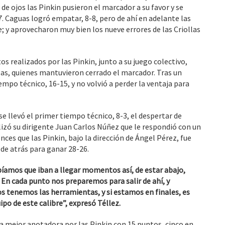
r de ojos las Pinkin pusieron el marcador a su favor y se
7. Caguas logró empatar, 8-8, pero de ahí en adelante las
y aprovecharon muy bien los nueve errores de las Criollas
os realizados por las Pinkin, junto a su juego colectivo,
llas, quienes mantuvieron cerrado el marcador. Tras un
empo técnico, 16-15, y no volvió a perder la ventaja para
 se llevó el primer tiempo técnico, 8-3, el despertar de
izó su dirigente Juan Carlos Núñez que le respondió con un
ces que las Pinkin, bajo la dirección de Ángel Pérez, fue
 de atrás para ganar 28-26.
bíamos que iban a llegar momentos así, de estar abajo,
En cada punto nos preparemos para salir de ahí, y
 tenemos las herramientas, y si estamos en finales, es
o de este calibre”, expresó Téllez.
a mejor anotadora por las Pinkin con 15 puntos, cinco en