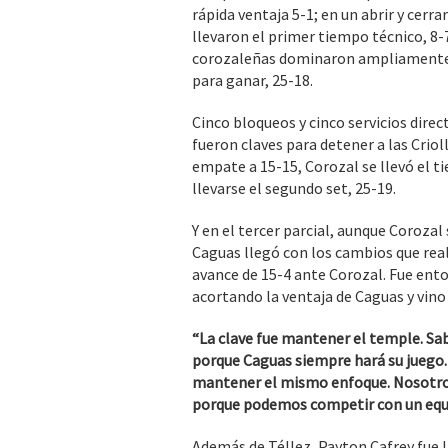
rápida ventaja 5-1; en un abrir y cerra
llevaron el primer tiempo técnico, 8-
corozaleñas dominaron ampliamente; 
para ganar, 25-18.
Cinco bloqueos y cinco servicios direct
fueron claves para detener a las Crio
empate a 15-15, Corozal se llevó el ti
llevarse el segundo set, 25-19.
Y en el tercer parcial, aunque Corozal
Caguas llegó con los cambios que real
avance de 15-4 ante Corozal. Fue enton
acortando la ventaja de Caguas y vino
“La clave fue mantener el temple. Sa
porque Caguas siempre hará su juego. 
mantener el mismo enfoque. Nosotros
porque podemos competir con un equip
Además de Téllez, Payton Cafrey fue l