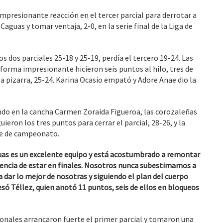
impresionante reacción en el tercer parcial para derrotar a
aguas y tomar ventaja, 2-0, en la serie final de la Liga de
 dos parciales 25-18 y 25-19, perdía el tercero 19-24. Las
 forma impresionante hicieron seis puntos al hilo, tres de
 la pizarra, 25-24. Karina Ocasio empató y Adore Anae dio la
do en la cancha Carmen Zoraida Figueroa, las corozaleñas
ieron los tres puntos para cerrar el parcial, 28-26, y la
erie de campeonato.
as es un excelente equipo y está acostumbrado a remontar
iencia de estar en finales. Nosotros nunca subestimamos a
dar lo mejor de nosotras y siguiendo el plan del cuerpo
esó Téllez, quien anotó 11 puntos, seis de ellos en bloqueos
onales arrancaron fuerte el primer parcial y tomaron una