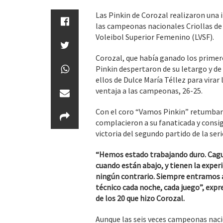
Las Pinkin de Corozal realizaron una 
las campeonas nacionales Criollas de C
Voleibol Superior Femenino (LVSF).
Corozal, que había ganado los primeros
Pinkin despertaron de su letargo y de
ellos de Dulce María Téllez para virar
ventaja a las campeonas, 26-25.
Con el coro “Vamos Pinkin” retumban
complacieron a su fanaticada y consigu
victoria del segundo partido de la s
“
Hemos estado trabajando duro. Cagu
cuando están abajo, y tienen la exper
ningún contrario. Siempre entramos a 
técnico cada noche, cada juego”, expr
de los 20 que hizo Corozal.
Aunque las seis veces campeonas naci