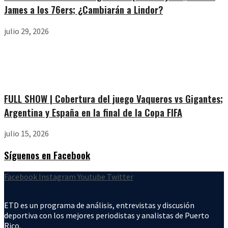
James a los 76ers; ¿Cambiarán a Lindor?
julio 29, 2026
FULL SHOW | Cobertura del juego Vaqueros vs Gigantes;
Argentina y España en la final de la Copa FIFA
julio 15, 2026
Síguenos en Facebook
Facebook
Instagram
Youtube
Twitter
ETD es un programa de análisis, entrevistas y discusión
deportiva con los mejores periodistas y analistas de Puerto
Rico.