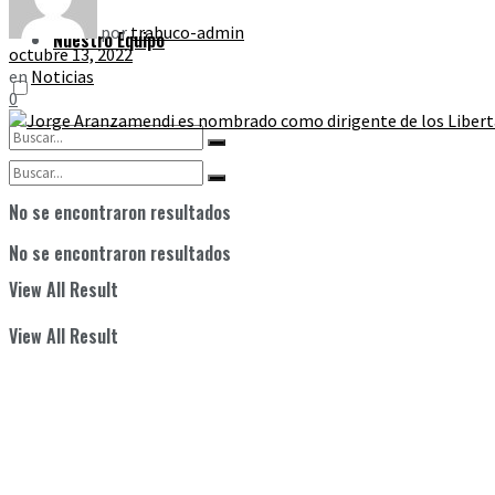
por
trabuco-admin
Nuestro Equipo
octubre 13, 2022
en
Noticias
0
No se encontraron resultados
No se encontraron resultados
View All Result
View All Result