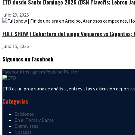
ETD desde Santo Domingo 2026 (BSN Playoffs; Lebron Jam
julio 29, 2026
FULL SHOW | Cobertura del juego Vaqueros vs Gigantes; Ar
julio 15, 2026
Síguenos en Facebook
Facebook
Instagram
Youtube
Twitter
ETD es un programa de análisis, entrevistas y discusión deportiva
Categorías
Ediciones
En el Toma y Dame
Entrevistas
Noticias