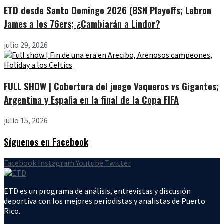
ETD desde Santo Domingo 2026 (BSN Playoffs; Lebron
James a los 76ers; ¿Cambiarán a Lindor?
julio 29, 2026
FULL SHOW | Cobertura del juego Vaqueros vs Gigantes;
Argentina y España en la final de la Copa FIFA
julio 15, 2026
Síguenos en Facebook
Facebook
Instagram
Youtube
Twitter
ETD es un programa de análisis, entrevistas y discusión
deportiva con los mejores periodistas y analistas de Puerto
Rico.