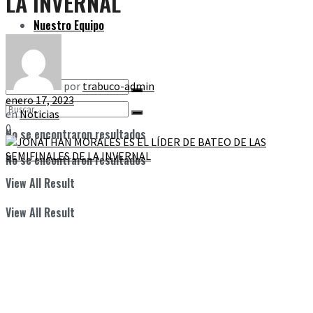
LA INVERNAL
Nuestro Equipo
por
trabuco-admin
enero 17, 2023
en
Noticias
0
No se encontraron resultados
No se encontraron resultados
View All Result
View All Result