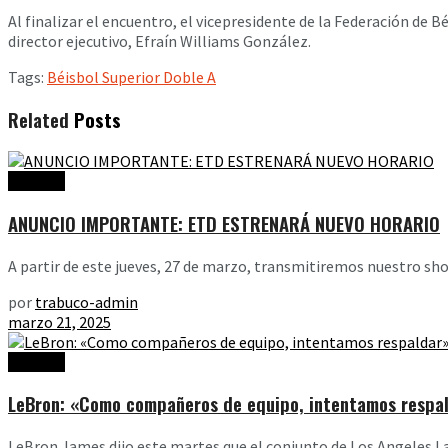
Al finalizar el encuentro, el vicepresidente de la Federación de
director ejecutivo, Efraín Williams González.
Tags:
Béisbol Superior Doble A
Related
Posts
Noticias
ANUNCIO IMPORTANTE: ETD ESTRENARÁ NUEVO HORARIO
A partir de este jueves, 27 de marzo, transmitiremos nuestro show
por
trabuco-admin
marzo 21, 2025
Noticias
LeBron: «Como compañeros de equipo, intentamos respal
LeBron James dijo este martes que el conjunto de Los Angeles Lak