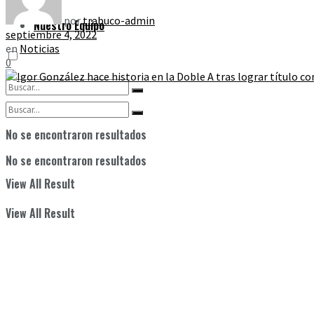
por
trabuco-admin
Nuestro Equipo
septiembre 4, 2022
en
Noticias
0
No se encontraron resultados
No se encontraron resultados
View All Result
View All Result