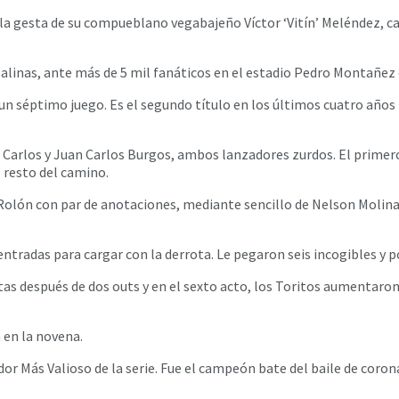
 la gesta de su compueblano vegabajeño Víctor ‘Vitín’ Meléndez, 
Salinas, ante más de 5 mil fanáticos en el estadio Pedro Montañez 
un séptimo juego. Es el segundo título en los últimos cuatro años 
arlos y Juan Carlos Burgos, ambos lanzadores zurdos. El primero f
l resto del camino.
Rolón con par de anotaciones, mediante sencillo de Nelson Molina 
ntradas para cargar con la derrota. Le pegaron seis incogibles y p
tas después de dos outs y en el sexto acto, los Toritos aumentaron 
 en la novena.
dor Más Valioso de la serie. Fue el campeón bate del baile de coron