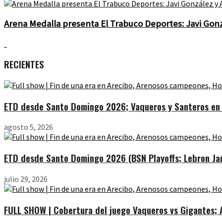
Arena Medalla presenta El Trabuco Deportes: Javi Gonz
RECIENTES
ETD desde Santo Domingo 2026; Vaqueros y Santeros en l
agosto 5, 2026
ETD desde Santo Domingo 2026 (BSN Playoffs; Lebron Jam
julio 29, 2026
FULL SHOW | Cobertura del juego Vaqueros vs Gigantes; Ar