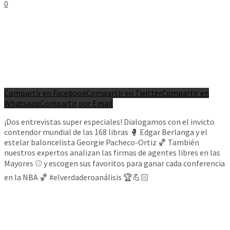
0
Compartir en Facebook
Compartir en Twitter
Compartir en
Whatsapp
Compartir por Email
¡Dos entrevistas super especiales! Dialogamos con el invicto
contendor mundial de las 168 libras 🥊 Edgar Berlanga y el
estelar baloncelista Georgie Pacheco-Ortiz 🏀 También
nuestros expertos analizan las firmas de agentes libres en las
Mayores ⚾️ y escogen sus favoritos para ganar cada conferencia
en la NBA 🏀 #elverdaderoanálisis 🏆💪🏻