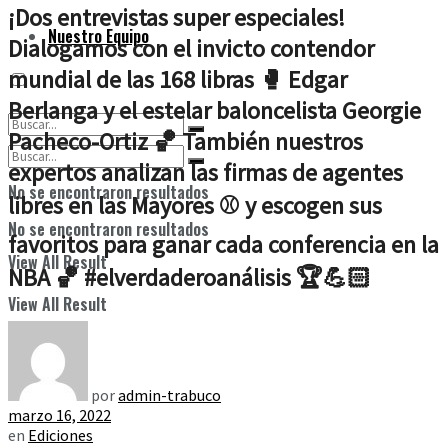
¡Dos entrevistas super especiales!
Nuestro Equipo
Dialogamos con el invicto contendor
mundial de las 168 libras 🥊 Edgar
Berlanga y el estelar baloncelista Georgie
Pacheco-Ortiz 🏀 También nuestros
expertos analizan las firmas de agentes
No se encontraron resultados
libres en las Mayores ⚾️ y escogen sus
No se encontraron resultados
favoritos para ganar cada conferencia en la
View All Result
NBA 🏀 #elverdaderoanálisis 🏆💪🏻
View All Result
por
admin-trabuco
marzo 16, 2022
en
Ediciones