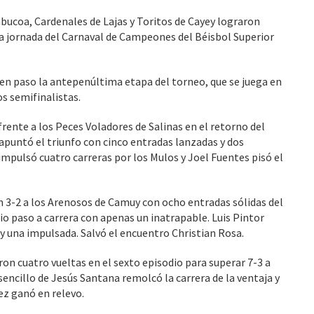
bucoa, Cardenales de Lajas y Toritos de Cayey lograron
era jornada del Carnaval de Campeones del Béisbol Superior
en paso la antepenúltima etapa del torneo, que se juega en
os semifinalistas.
rente a los Peces Voladores de Salinas en el retorno del
 apuntó el triunfo con cinco entradas lanzadas y dos
impulsó cuatro carreras por los Mulos y Joel Fuentes pisó el
n 3-2 a los Arenosos de Camuy con ocho entradas sólidas del
io paso a carrera con apenas un inatrapable. Luis Pintor
y una impulsada. Salvó el encuentro Christian Rosa.
ron cuatro vueltas en el sexto episodio para superar 7-3 a
encillo de Jesús Santana remolcó la carrera de la ventaja y
ez ganó en relevo.