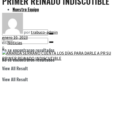
PRIMER REINADO INDISCUTIBLE
Nuestro Equipo
por
trabuco-admin
enero 10, 2023
en
Noticias
0
No se encontraron resultados
No se encontraron resultados
View All Result
View All Result