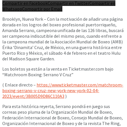
Compartir en Facebook
Compartir en Twitter
Compartir en
Whatsapp
Compartir por Email
Brooklyn, Nueva York – Con la motivación de añadir una página
dorada en los logros del boxeo profesional puertorriqueño,
Amanda Serrano, campeona unificada de las 126 libras, buscará
ser campeona indiscutible del mismo peso, cuando enfrente a
la campeona mundial de la Asociación Mundial de Boxeo (AMB)
Érika ‘Dinamita’ Cruz, de México, en una guerra histórica entre
Puerto Rico y México, el sábado 4 de febrero en el teatro Hulu
del Madison Square Garden.
Los boletos ya están a la venta en Ticketmaster.com bajo
“Matchroom Boxing: Serrano V Cruz”
( Enlace directo –
https://www.ticketmaster.com/matchroom-
boxing-serrano-v-cruz-new-york-new-york-02-04-
2023/event/3B005D9D86C110A3
)
Para esta histórica reyerta, Serrano pondrá en juego sus
correas peso pluma de la Organización Mundial de Boxeo,
Federación Internacional de Boxeo, Consejo Mundial de Boxeo,
Organización Internacional de Boxeo y de la revista The Ring,