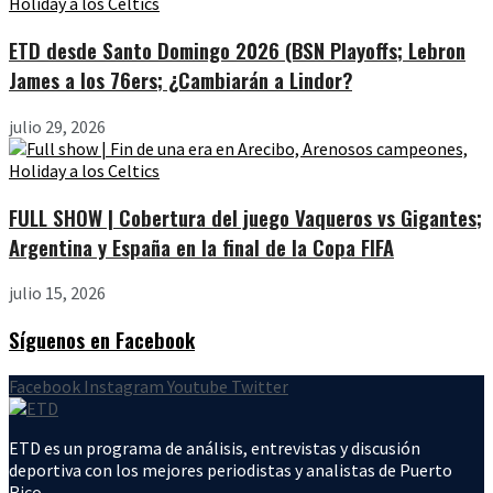
ETD desde Santo Domingo 2026 (BSN Playoffs; Lebron
James a los 76ers; ¿Cambiarán a Lindor?
julio 29, 2026
FULL SHOW | Cobertura del juego Vaqueros vs Gigantes;
Argentina y España en la final de la Copa FIFA
julio 15, 2026
Síguenos en Facebook
Facebook
Instagram
Youtube
Twitter
ETD es un programa de análisis, entrevistas y discusión
deportiva con los mejores periodistas y analistas de Puerto
Rico.