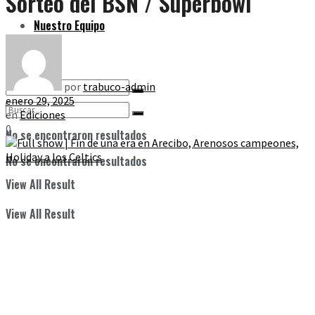
Sorteo del BSN / Superbowl
Nuestro Equipo
por
trabuco-admin
enero 29, 2025
en
Ediciones
0
No se encontraron resultados
No se encontraron resultados
View All Result
View All Result