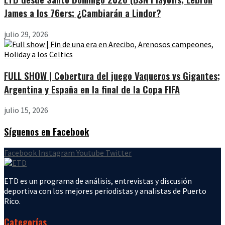
James a los 76ers; ¿Cambiarán a Lindor?
julio 29, 2026
FULL SHOW | Cobertura del juego Vaqueros vs Gigantes;
Argentina y España en la final de la Copa FIFA
julio 15, 2026
Síguenos en Facebook
Facebook
Instagram
Youtube
Twitter
ETD es un programa de análisis, entrevistas y discusión
deportiva con los mejores periodistas y analistas de Puerto
Rico.
Categorías