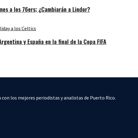
es a los 76ers; ¿Cambiarán a Lindor?
gentina y España en la final de la Copa FIFA
 con los mejores periodistas y analistas de Puerto Rico.