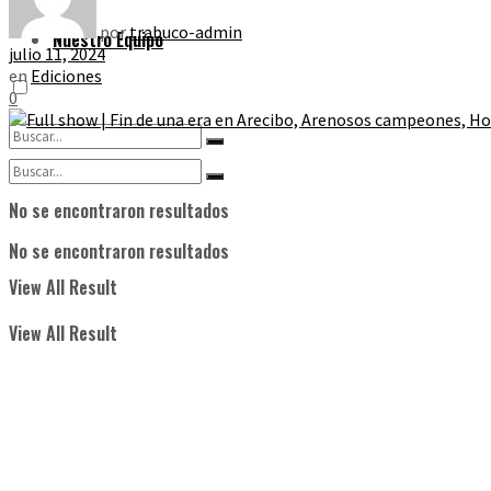
por
trabuco-admin
Nuestro Equipo
julio 11, 2024
en
Ediciones
0
No se encontraron resultados
No se encontraron resultados
View All Result
View All Result