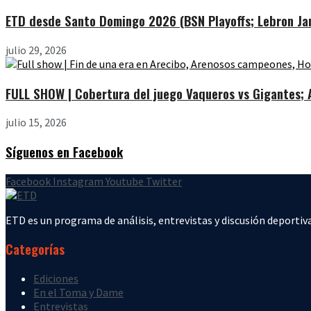
ETD desde Santo Domingo 2026 (BSN Playoffs; Lebron Jam
julio 29, 2026
FULL SHOW | Cobertura del juego Vaqueros vs Gigantes; Ar
julio 15, 2026
Síguenos en Facebook
Facebook
Instagram
Youtube
Twitter
ETD es un programa de análisis, entrevistas y discusión deportiva
Categorías
Ediciones
En el Toma y Dame
Entrevistas