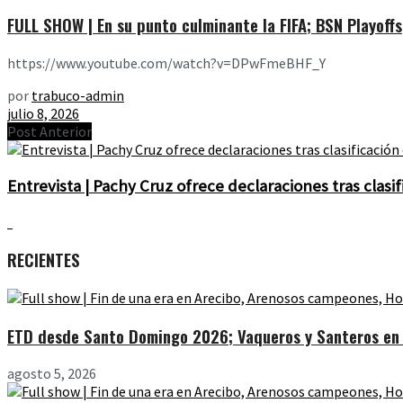
FULL SHOW | En su punto culminante la FIFA; BSN Playoffs
https://www.youtube.com/watch?v=DPwFmeBHF_Y
por
trabuco-admin
julio 8, 2026
Post Anterior
Entrevista | Pachy Cruz ofrece declaraciones tras clasif
RECIENTES
ETD desde Santo Domingo 2026; Vaqueros y Santeros en l
agosto 5, 2026