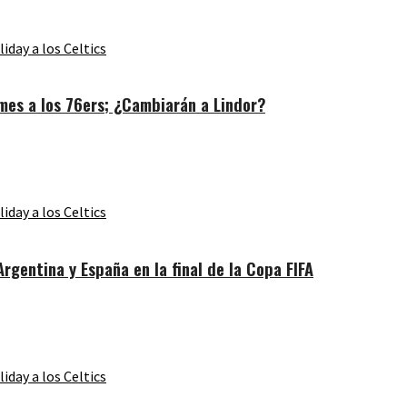
es a los 76ers; ¿Cambiarán a Lindor?
gentina y España en la final de la Copa FIFA