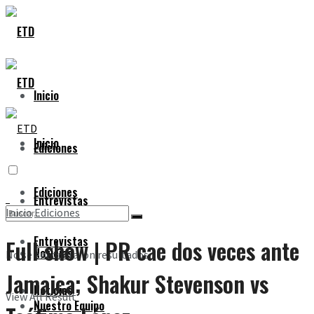
Inicio
Inicio
Ediciones
Ediciones
Entrevistas
Inicio
Ediciones
Entrevistas
Full show | PR cae dos veces ante
Noticias
No se encontraron resultados
Jamaica; Shakur Stevenson vs
Noticias
View All Result
Nuestro Equipo