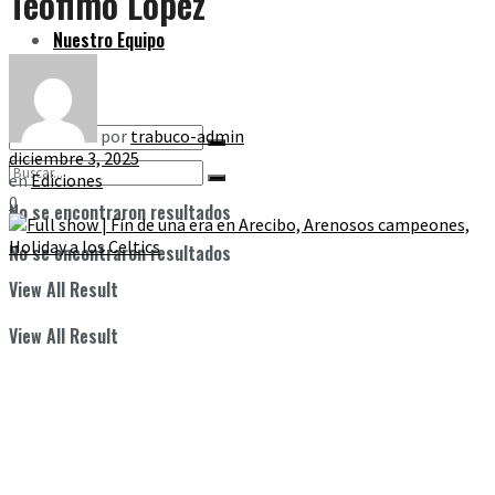
Teófimo López
Nuestro Equipo
por
trabuco-admin
diciembre 3, 2025
en
Ediciones
0
No se encontraron resultados
No se encontraron resultados
View All Result
View All Result