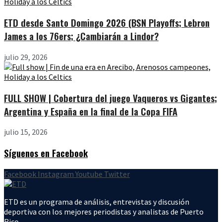
ETD desde Santo Domingo 2026 (BSN Playoffs; Lebron
James a los 76ers; ¿Cambiarán a Lindor?
julio 29, 2026
FULL SHOW | Cobertura del juego Vaqueros vs Gigantes;
Argentina y España en la final de la Copa FIFA
julio 15, 2026
Síguenos en Facebook
Facebook
Instagram
Youtube
Twitter
ETD es un programa de análisis, entrevistas y discusión
deportiva con los mejores periodistas y analistas de Puerto
Rico.