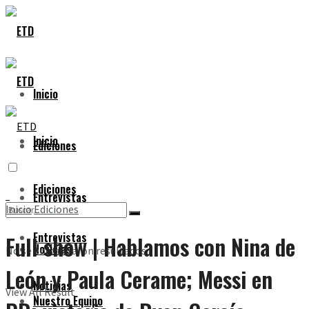
Inicio
Inicio
Ediciones
Ediciones
Entrevistas
Inicio
Ediciones
Entrevistas
Full show | Hablamos con Nina de
Noticias
No se encontraron resultados
León y Paula Cerame; Messi en
Noticias
View All Result
Nuestro Equipo