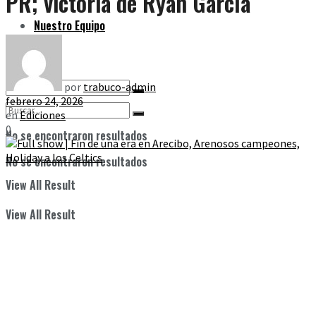
PR; victoria de Ryan García
Nuestro Equipo
por
trabuco-admin
febrero 24, 2026
en
Ediciones
0
No se encontraron resultados
No se encontraron resultados
View All Result
View All Result