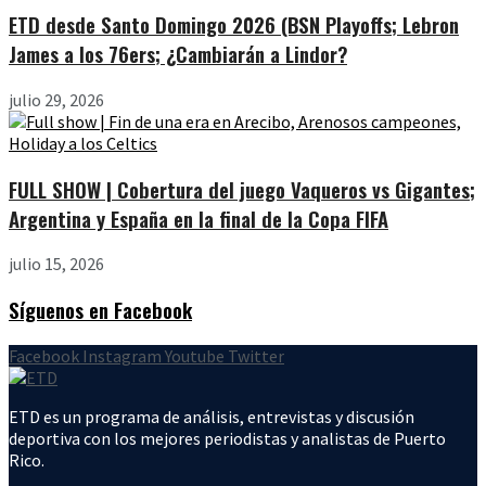
ETD desde Santo Domingo 2026 (BSN Playoffs; Lebron
James a los 76ers; ¿Cambiarán a Lindor?
julio 29, 2026
FULL SHOW | Cobertura del juego Vaqueros vs Gigantes;
Argentina y España en la final de la Copa FIFA
julio 15, 2026
Síguenos en Facebook
Facebook
Instagram
Youtube
Twitter
ETD es un programa de análisis, entrevistas y discusión
deportiva con los mejores periodistas y analistas de Puerto
Rico.