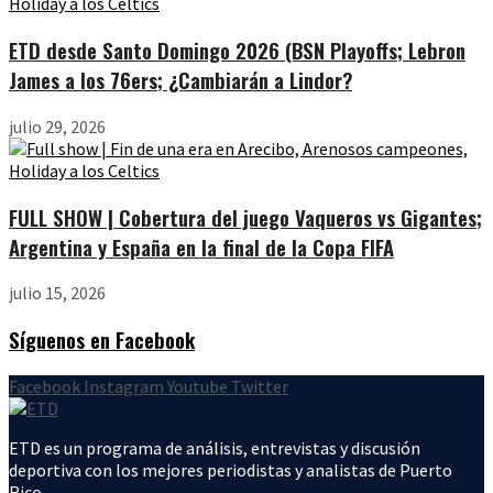
ETD desde Santo Domingo 2026 (BSN Playoffs; Lebron
James a los 76ers; ¿Cambiarán a Lindor?
julio 29, 2026
FULL SHOW | Cobertura del juego Vaqueros vs Gigantes;
Argentina y España en la final de la Copa FIFA
julio 15, 2026
Síguenos en Facebook
Facebook
Instagram
Youtube
Twitter
ETD es un programa de análisis, entrevistas y discusión
deportiva con los mejores periodistas y analistas de Puerto
Rico.