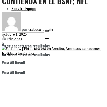
CONTIENDA EN EL BSNF; NFL
Nuestro Equipo
por
trabuco-admin
octubre 1, 2025
en
Ediciones
0
No se encontraron resultados
No se encontraron resultados
View All Result
View All Result