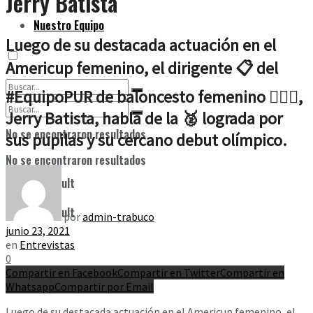
Jerry Batista
Nuestro Equipo
Luego de su destacada actuación en el
Americup femenino, el dirigente 📋 del
#EquipoPUR de baloncesto femenino ⛹🏻‍♀️,
Jerry Batista, habla de la 🥈 lograda por
No se encontraron resultados
sus pupilas y su cercano debut olímpico.
No se encontraron resultados
View All Result
View All Result
por
admin-trabuco
junio 23, 2021
en
Entrevistas
0
Compartir en Facebook
Compartir en Twitter
Compartir en
Whatsapp
Compartir por Email
Luego de su destacada actuación en el Americup femenino, el