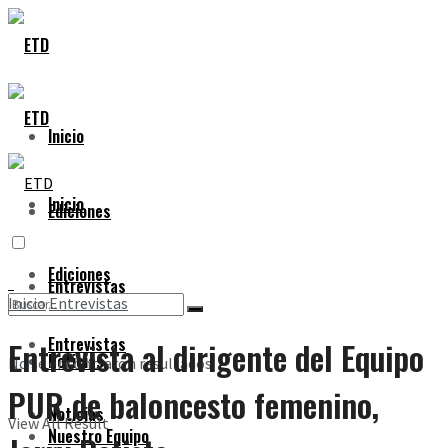
Inicio
Inicio
Ediciones
Ediciones
Entrevistas
Inicio
Entrevistas
Entrevistas
Entrevista al dirigente del Equipo
Noticias
No se encontraron resultados
PUR de baloncesto femenino,
Noticias
View All Result
Nuestro Equipo