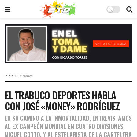
Inicio
Ediciones
EL TRABUCO DEPORTES HABLA
CON JOSÉ «MONEY» RODRÍGUEZ
EN SU CAMINO A LA INMORTALIDAD, ENTREVISTAMOS
AL EX CAMPEÓN MUNDIAL EN CUATRO DIVISIONES,
MIGUEL COTTO, Y AL ESTELARISTA DE LA CARTELERA