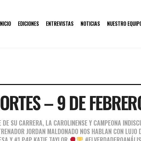
INICIO
EDICIONES
ENTREVISTAS
NOTICIAS
NUESTRO EQUIP
ORTES – 9 DE FEBRER
E DE SU CARRERA, LA CAROLINENSE Y CAMPEONA INDISC
TRENADOR JORDAN MALDONADO NOS HABLAN CON LUJO D
ESA Y #1 P4P KATIE TAYLOR
#ELVERDADEROANÁLI