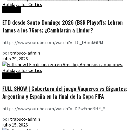
Ediciones
ETD desde Santo Domingo 2026 (BSN Playoffs; Lebron
James a los 76ers; ¿Cambiarán a Lindor?
https://www.youtube.com/watch?v=LC_IHimkGPM
por
trabuco-admin
julio 29, 2026
Ediciones
FULL SHOW | Cobertura del juego Vaqueros vs Gigantes;
Argentina y España en la final de la Copa FIFA
https://www.youtube.com/watch?v=DPwFmeBHF_Y
por
trabuco-admin
julio 15, 2026