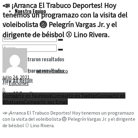
📣 ¡Arranca El Trabuco Deportes! Hoy
Nuestro Equipo
tenemos un programazo con la visita del
voleibolista 🏐 Pelegrín Vargas Jr. y el
dirigente de béisbol ⚾️ Lino Rivera.
No se encontraron resultados
No se encontraron resultados
por
admin-trabuco
julio 24, 2021
View All Result
en
Ediciones
0
View All Result
Compartir en Facebook
Compartir en Twitter
Compartir en
Whatsapp
Compartir por Email
📣 ¡Arranca El Trabuco Deportes! Hoy tenemos un programazo
con la visita del voleibolista 🏐 Pelegrín Vargas Jr. y el dirigente
de béisbol ⚾️ Lino Rivera.