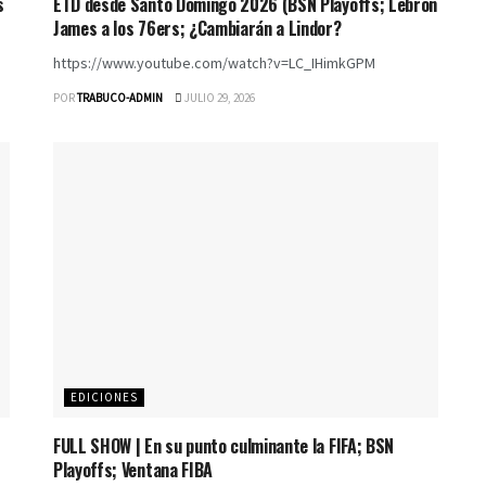
s
ETD desde Santo Domingo 2026 (BSN Playoffs; Lebron
James a los 76ers; ¿Cambiarán a Lindor?
https://www.youtube.com/watch?v=LC_IHimkGPM
POR
TRABUCO-ADMIN
JULIO 29, 2026
EDICIONES
FULL SHOW | En su punto culminante la FIFA; BSN
Playoffs; Ventana FIBA