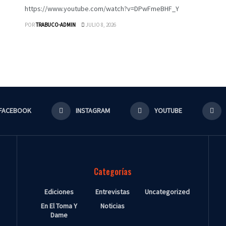
https://www.youtube.com/watch?v=DPwFmeBHF_Y
POR
TRABUCO-ADMIN
JULIO 8, 2026
FACEBOOK
INSTAGRAM
YOUTUBE
Categorías
Ediciones
Entrevistas
Uncategorized
En El Toma Y
Noticias
Dame