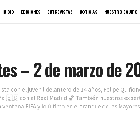
INICIO
EDICIONES
ENTREVISTAS
NOTICIAS
NUESTRO EQUIPO
tes – 2 de marzo de 2
sta con el juvenil delantero de 14 años, Felipe Quiño
ña 🇪🇸 con el Real Madrid 🏀 También nuestros expert
ventana FIFA y lo último en el tranque de las Mayores