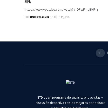
FIFA
https://www.youtube.com/watch?v=DPwFmeBHF_Y
POR
TRABUCO-ADMIN
JULIO 15, 2026
ETD es un programa de análisis, entrevistas y
discusión deportiva con los mejores periodistas
y analistas de Puerto Rico.