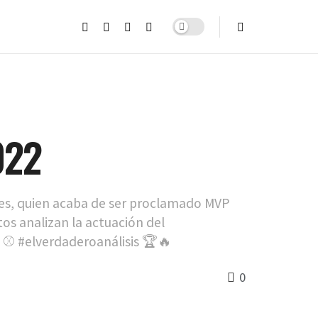
022
nes, quien acaba de ser proclamado MVP
os analizan la actuación del
 ⚾️ #elverdaderoanálisis 🏆🔥
0