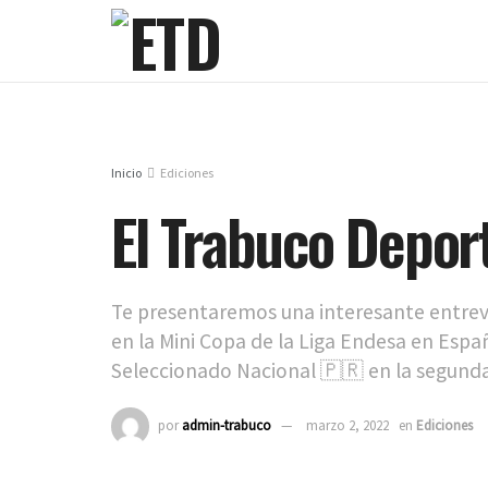
Inicio
Ediciones
El Trabuco Depor
Te presentaremos una interesante entrevi
en la Mini Copa de la Liga Endesa en Espa
Seleccionado Nacional 🇵🇷 en la segunda 
por
admin-trabuco
marzo 2, 2022
en
Ediciones