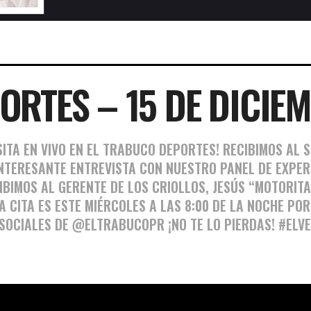
ORTES – 15 DE DICIEM
SITA EN VIVO EN EL TRABUCO DEPORTES! RECIBIMOS AL
NTERESANTE ENTREVISTA CON NUESTRO PANEL DE EXPER
BIMOS AL GERENTE DE LOS CRIOLLOS, JESÚS “MOTORITA
A CITA ES ESTE MIÉRCOLES A LAS 8:00 DE LA NOCHE PO
SOCIALES DE @ELTRABUCOPR ¡NO TE LO PIERDAS! #EL