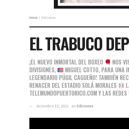
Inicio
Ediciones
EL TRABUCO DEP
¡EL NUEVO INMORTAL DEL BOXEO
NOS VI
DIVISIONES,
MIGUEL COTTO, PARA UNA I
LEGENDARIO PÚGIL CAGUEÑO! TAMBIÉN RECI
RENACER DEL ESTADIO SOLÁ MORALES
L
TELEMUNDOPUERTORICO.COM Y LAS REDES 
diciembre 15, 2021
en
Ediciones