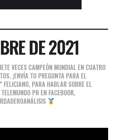
BRE DE 2021
 SIETE VECES CAMPEÓN MUNDIAL EN CUATRO
TOS. ¡ENVÍA TU PREGUNTA PARA EL
” FELICIANO, PARA HABLAR SOBRE EL
R TELEMUNDO PR EN FACEBOOK,
VERDADEROANÁLISIS