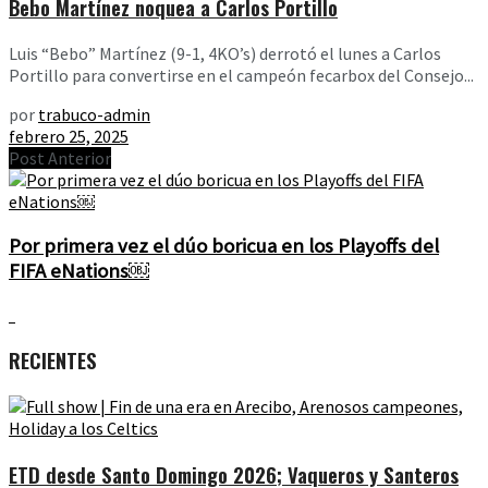
Bebo Martínez noquea a Carlos Portillo
Luis “Bebo” Martínez (9-1, 4KO’s) derrotó el lunes a Carlos
Portillo para convertirse en el campeón fecarbox del Consejo...
por
trabuco-admin
febrero 25, 2025
Post Anterior
Por primera vez el dúo boricua en los Playoffs del
FIFA eNations￼
RECIENTES
ETD desde Santo Domingo 2026; Vaqueros y Santeros