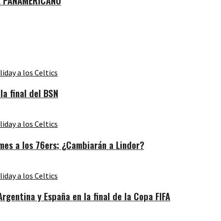
L PANAMERICANO
a final del BSN
es a los 76ers; ¿Cambiarán a Lindor?
gentina y España en la final de la Copa FIFA