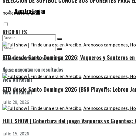
SELECCIÓN DE SÓFTBOL CONOCE SUS OPONENTES PARA E
Nuestro Equipo
noviembre 6, 2022
RECIENTES
ETD desde Santo Domingo 2026; Vaqueros y Santeros en l
No se encontraron resultados
No se encontraron resultados
agosto 5, 2026
View All Result
ETD desde Santo Domingo 2026 (BSN Playoffs; Lebron Jam
View All Result
julio 29, 2026
FULL SHOW | Cobertura del juego Vaqueros vs Gigantes; Ar
julio 15, 2026